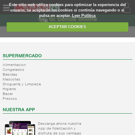
Este sitio web utiliza cookies para optimizar la experiencia del
usuario, se aceptarán las cookies si continúa navegando o si
pulsa en aceptar.
Leer Política
QUIENES
SOMOS
ACEPTAR COOKIES
MARCA
PROPIA
OFERTAS
SUPERMERCADO
Alimentacion
WEB
Congelados
Bebidas
Mascotas
EJEMPLO
Droguería y Limpieza
Higiene
Bazar
Frescos
NUESTRA APP
Descarga ahora nuestra
App de fidelización y
disfruta de sus ventajas