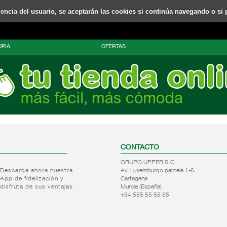
riencia del usuario, se aceptarán las cookies si continúa navegando o si 
PIA
OFERTAS
CONTACTO
GRUPO UPPER S.C.
Descarga ahora nuestra
Av. Luxemburgo parcela 1-6
App de fidelización y
Cartagena
disfruta de sus ventajas
Murcia (España)
+34 555 55 55 55