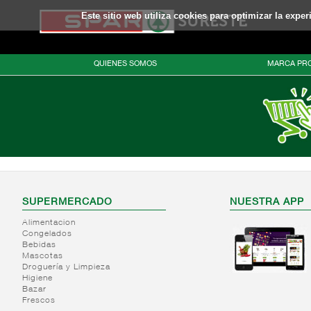
Este sitio web utiliza cookies para optimizar la expe
QUIENES SOMOS
MARCA PRO
SUPERMERCADO
NUESTRA APP
Alimentacion
Congelados
Bebidas
Mascotas
Droguería y Limpieza
Higiene
Bazar
Frescos