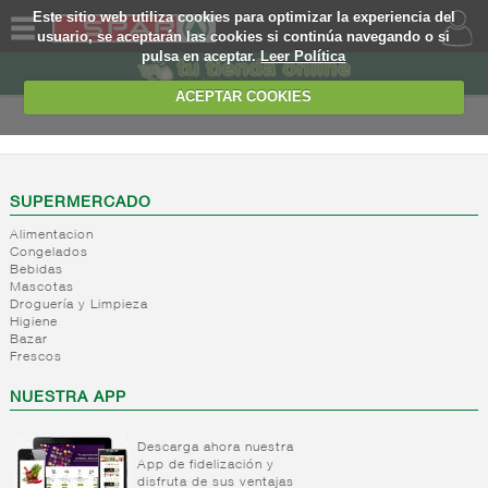
Este sitio web utiliza cookies para optimizar la experiencia del
usuario, se aceptarán las cookies si continúa navegando o si
pulsa en aceptar.
Leer Política
QUIENES
SOMOS
ACEPTAR COOKIES
MARCA
PROPIA
OFERTAS
SUPERMERCADO
Alimentacion
WEB
Congelados
Bebidas
Mascotas
EJEMPLO
Droguería y Limpieza
Higiene
Bazar
Frescos
NUESTRA APP
Descarga ahora nuestra
App de fidelización y
disfruta de sus ventajas