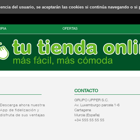
riencia del usuario, se aceptarán las cookies si continúa navegando o si 
PIA
OFERTAS
CONTACTO
GRUPO UPPER S.C.
Descarga ahora nuestra
Av. Luxemburgo parcela 1-6
App de fidelización y
Cartagena
disfruta de sus ventajas
Murcia (España)
+34 555 55 55 55