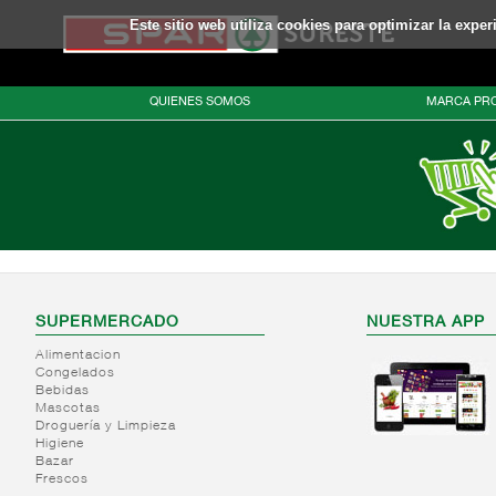
Este sitio web utiliza cookies para optimizar la expe
QUIENES SOMOS
MARCA PRO
SUPERMERCADO
NUESTRA APP
Alimentacion
Congelados
Bebidas
Mascotas
Droguería y Limpieza
Higiene
Bazar
Frescos