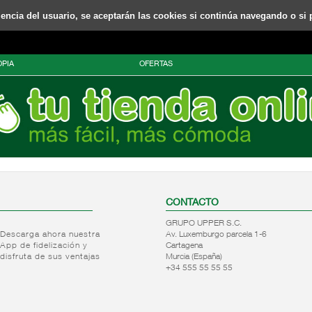
riencia del usuario, se aceptarán las cookies si continúa navegando o si 
PIA
OFERTAS
CONTACTO
GRUPO UPPER S.C.
Descarga ahora nuestra
Av. Luxemburgo parcela 1-6
App de fidelización y
Cartagena
disfruta de sus ventajas
Murcia (España)
+34 555 55 55 55