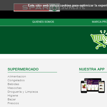
Este sitio web utiliza cookies para optimizar la expe
QUIENES SOMOS
MARCA PRO
SUPERMERCADO
NUESTRA APP
Alimentacion
Congelados
Bebidas
Mascotas
Droguería y Limpieza
Higiene
Bazar
Frescos