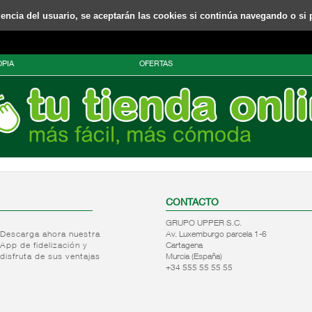
riencia del usuario, se aceptarán las cookies si continúa navegando o si 
PIA
OFERTAS
CONTACTO
GRUPO UPPER S.C.
Descarga ahora nuestra
Av. Luxemburgo parcela 1-6
App de fidelización y
Cartagena
disfruta de sus ventajas
Murcia (España)
+34 555 55 55 55