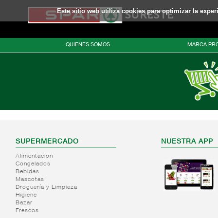
Este sitio web utiliza cookies para optimizar la expe
QUIENES SOMOS
MARCA PRO
SUPERMERCADO
NUESTRA APP
Alimentacion
Congelados
Bebidas
Mascotas
Droguería y Limpieza
Higiene
Bazar
Frescos