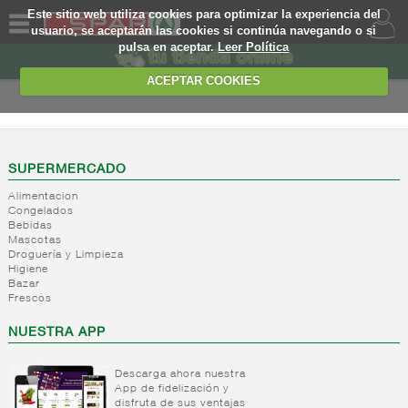
Este sitio web utiliza cookies para optimizar la experiencia del
usuario, se aceptarán las cookies si continúa navegando o si
pulsa en aceptar.
Leer Política
QUIENES
SOMOS
ACEPTAR COOKIES
MARCA
PROPIA
OFERTAS
SUPERMERCADO
Alimentacion
WEB
Congelados
Bebidas
Mascotas
EJEMPLO
Droguería y Limpieza
Higiene
Bazar
Frescos
NUESTRA APP
Descarga ahora nuestra
App de fidelización y
disfruta de sus ventajas