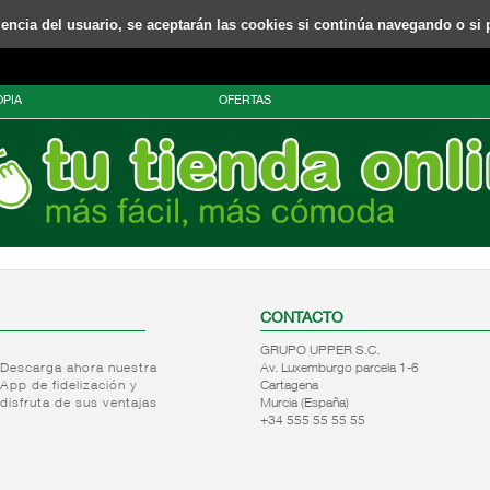
riencia del usuario, se aceptarán las cookies si continúa navegando o si 
PIA
OFERTAS
CONTACTO
GRUPO UPPER S.C.
Descarga ahora nuestra
Av. Luxemburgo parcela 1-6
App de fidelización y
Cartagena
disfruta de sus ventajas
Murcia (España)
+34 555 55 55 55