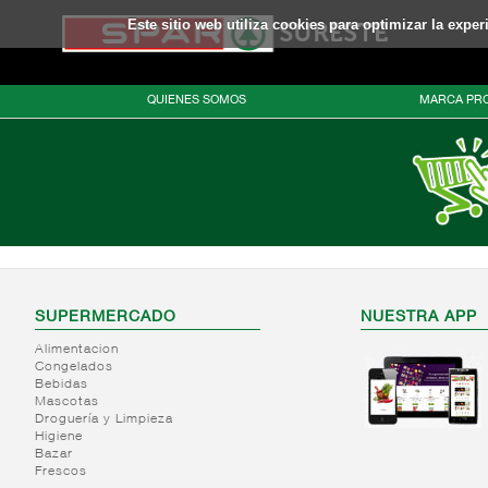
Este sitio web utiliza cookies para optimizar la expe
QUIENES SOMOS
MARCA PRO
SUPERMERCADO
NUESTRA APP
Alimentacion
Congelados
Bebidas
Mascotas
Droguería y Limpieza
Higiene
Bazar
Frescos