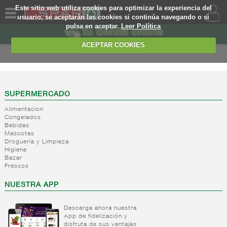
Este sitio web utiliza cookies para optimizar la experiencia del
usuario, se aceptarán las cookies si continúa navegando o si
pulsa en aceptar.
Leer Política
QUIENES
SOMOS
ACEPTAR COOKIES
MARCA
PROPIA
OFERTAS
SUPERMERCADO
Alimentacion
WEB
Congelados
Bebidas
Mascotas
EJEMPLO
Droguería y Limpieza
Higiene
Bazar
Frescos
NUESTRA APP
Descarga ahora nuestra
App de fidelización y
disfruta de sus ventajas