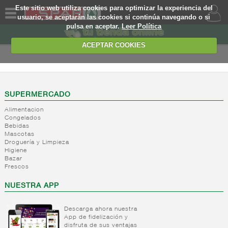
Este sitio web utiliza cookies para optimizar la experiencia del
usuario, se aceptarán las cookies si continúa navegando o si
pulsa en aceptar.
Leer Política
QUIENES
SOMOS
ACEPTAR COOKIES
MARCA
PROPIA
OFERTAS
SUPERMERCADO
Alimentacion
WEB
Congelados
Bebidas
Mascotas
EJEMPLO
Droguería y Limpieza
Higiene
Bazar
Frescos
NUESTRA APP
Descarga ahora nuestra
App de fidelización y
disfruta de sus ventajas