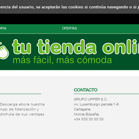
riencia del usuario, se aceptarán las cookies si continúa navegando o si 
PIA
OFERTAS
CONTACTO
GRUPO UPPER S.C.
Descarga ahora nuestra
Av. Luxemburgo parcela 1-6
App de fidelización y
Cartagena
disfruta de sus ventajas
Murcia (España)
+34 555 55 55 55