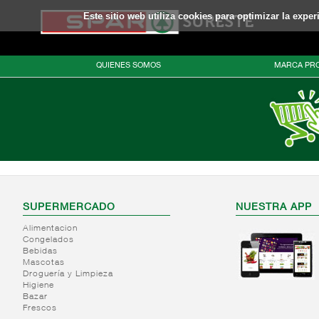
Este sitio web utiliza cookies para optimizar la expe
QUIENES SOMOS
MARCA PRO
SUPERMERCADO
NUESTRA APP
Alimentacion
Congelados
Bebidas
Mascotas
Droguería y Limpieza
Higiene
Bazar
Frescos