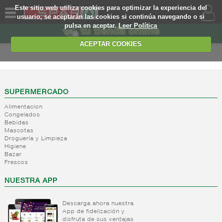
Este sitio web utiliza cookies para optimizar la experiencia del
usuario, se aceptarán las cookies si continúa navegando o si
pulsa en aceptar.
Leer Política
QUIENES
SOMOS
ACEPTAR COOKIES
MARCA
PROPIA
OFERTAS
SUPERMERCADO
Alimentacion
WEB
Congelados
Bebidas
Mascotas
EJEMPLO
Droguería y Limpieza
Higiene
Bazar
Frescos
NUESTRA APP
Descarga ahora nuestra
App de fidelización y
disfruta de sus ventajas