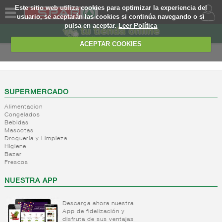
Este sitio web utiliza cookies para optimizar la experiencia del
usuario, se aceptarán las cookies si continúa navegando o si
pulsa en aceptar.
Leer Política
QUIENES
SOMOS
ACEPTAR COOKIES
MARCA
PROPIA
OFERTAS
SUPERMERCADO
Alimentacion
WEB
Congelados
Bebidas
Mascotas
EJEMPLO
Droguería y Limpieza
Higiene
Bazar
Frescos
NUESTRA APP
Descarga ahora nuestra
App de fidelización y
disfruta de sus ventajas