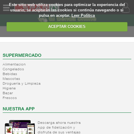
Este sitio web utiliza cookies para optimizar la experiencia del
usuario, se aceptarán las cookies si continúa navegando o si
pulsa en aceptar.
Leer Política
QUIENES
SOMOS
ACEPTAR COOKIES
MARCA
PROPIA
OFERTAS
SUPERMERCADO
Alimentacion
WEB
Congelados
Bebidas
Mascotas
EJEMPLO
Droguería y Limpieza
Higiene
Bazar
Frescos
NUESTRA APP
Descarga ahora nuestra
App de fidelización y
disfruta de sus ventajas