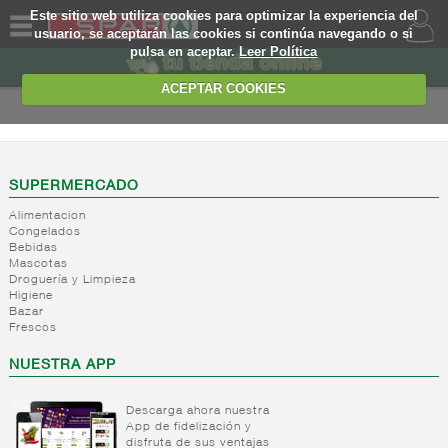
Este sitio web utiliza cookies para optimizar la experiencia del
usuario, se aceptarán las cookies si continúa navegando o si
pulsa en aceptar.
Leer Política
QUIENES
SOMOS
ACEPTAR COOKIES
MARCA
PROPIA
OFERTAS
SUPERMERCADO
Alimentacion
WEB
Congelados
Bebidas
Mascotas
EJEMPLO
Droguería y Limpieza
Higiene
Bazar
Frescos
NUESTRA APP
Descarga ahora nuestra
App de fidelización y
disfruta de sus ventajas