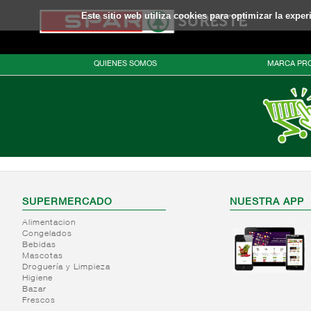
Este sitio web utiliza cookies para optimizar la expe
QUIENES SOMOS
MARCA PRO
SUPERMERCADO
NUESTRA APP
Alimentacion
Congelados
Bebidas
Mascotas
Droguería y Limpieza
Higiene
Bazar
Frescos