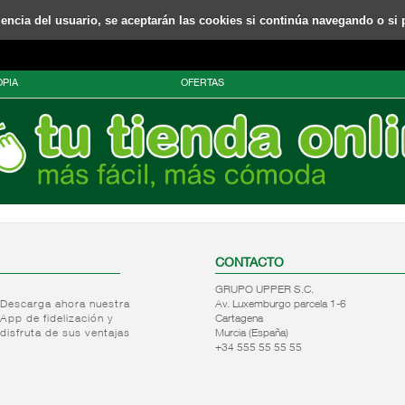
riencia del usuario, se aceptarán las cookies si continúa navegando o si 
PIA
OFERTAS
CONTACTO
GRUPO UPPER S.C.
Descarga ahora nuestra
Av. Luxemburgo parcela 1-6
App de fidelización y
Cartagena
disfruta de sus ventajas
Murcia (España)
+34 555 55 55 55