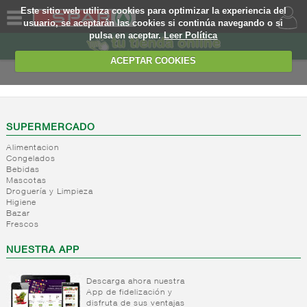
Este sitio web utiliza cookies para optimizar la experiencia del
usuario, se aceptarán las cookies si continúa navegando o si
pulsa en aceptar.
Leer Política
QUIENES
SOMOS
ACEPTAR COOKIES
MARCA
PROPIA
OFERTAS
SUPERMERCADO
Alimentacion
WEB
Congelados
Bebidas
Mascotas
EJEMPLO
Droguería y Limpieza
Higiene
Bazar
Frescos
NUESTRA APP
Descarga ahora nuestra
App de fidelización y
disfruta de sus ventajas