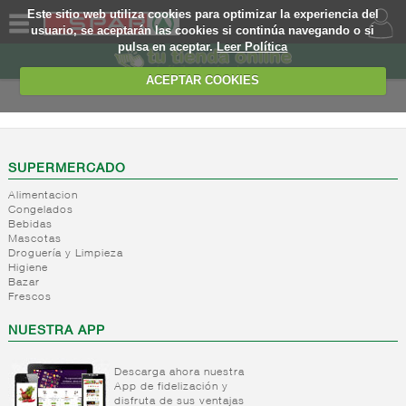
Este sitio web utiliza cookies para optimizar la experiencia del
usuario, se aceptarán las cookies si continúa navegando o si
pulsa en aceptar.
Leer Política
QUIENES
SOMOS
ACEPTAR COOKIES
MARCA
PROPIA
OFERTAS
SUPERMERCADO
Alimentacion
WEB
Congelados
Bebidas
Mascotas
EJEMPLO
Droguería y Limpieza
Higiene
Bazar
Frescos
NUESTRA APP
Descarga ahora nuestra
App de fidelización y
disfruta de sus ventajas