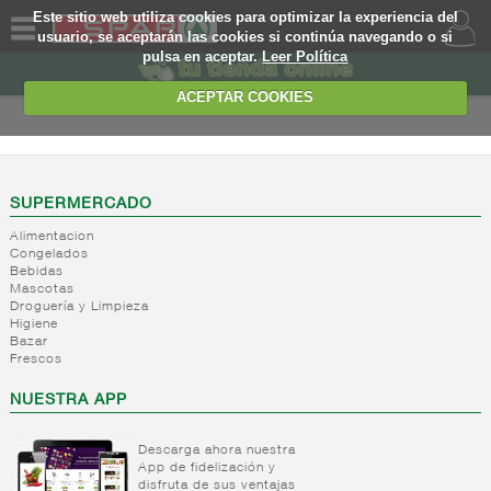
Este sitio web utiliza cookies para optimizar la experiencia del
usuario, se aceptarán las cookies si continúa navegando o si
pulsa en aceptar.
Leer Política
QUIENES
SOMOS
ACEPTAR COOKIES
MARCA
PROPIA
OFERTAS
SUPERMERCADO
Alimentacion
WEB
Congelados
Bebidas
Mascotas
EJEMPLO
Droguería y Limpieza
Higiene
Bazar
Frescos
NUESTRA APP
Descarga ahora nuestra
App de fidelización y
disfruta de sus ventajas