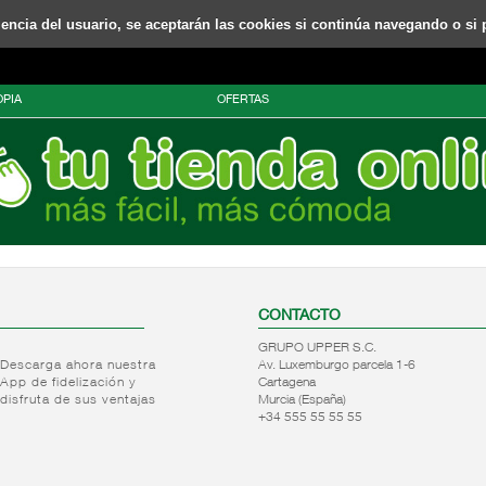
riencia del usuario, se aceptarán las cookies si continúa navegando o si 
PIA
OFERTAS
CONTACTO
GRUPO UPPER S.C.
Descarga ahora nuestra
Av. Luxemburgo parcela 1-6
App de fidelización y
Cartagena
disfruta de sus ventajas
Murcia (España)
+34 555 55 55 55