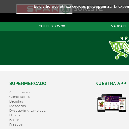
Este sitio web utiliza cookies para optimizar la expe
QUIENES SOMOS
MARCA PRO
SUPERMERCADO
NUESTRA APP
Alimentacion
Congelados
Bebidas
Mascotas
Droguería y Limpieza
Higiene
Bazar
Frescos