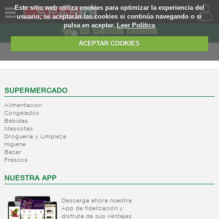
Este sitio web utiliza cookies para optimizar la experiencia del
usuario, se aceptarán las cookies si continúa navegando o si
pulsa en aceptar.
Leer Política
QUIENES
SOMOS
ACEPTAR COOKIES
MARCA
PROPIA
OFERTAS
SUPERMERCADO
Alimentacion
WEB
Congelados
Bebidas
Mascotas
EJEMPLO
Droguería y Limpieza
Higiene
Bazar
Frescos
NUESTRA APP
Descarga ahora nuestra
App de fidelización y
disfruta de sus ventajas