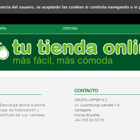
riencia del usuario, se aceptarán las cookies si continúa navegando o si 
PIA
OFERTAS
CONTACTO
GRUPO UPPER S.C.
Descarga ahora nuestra
Av. Luxemburgo parcela 1-6
App de fidelización y
Cartagena
disfruta de sus ventajas
Murcia (España)
+34 555 55 55 55