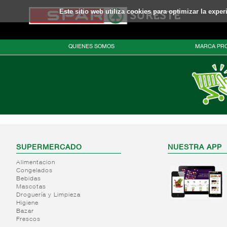
Este sitio web utiliza cookies para optimizar la expe
QUIENES SOMOS
MARCA PRO
SUPERMERCADO
NUESTRA APP
Alimentacion
Congelados
Bebidas
Mascotas
Droguería y Limpieza
Higiene
Bazar
Frescos