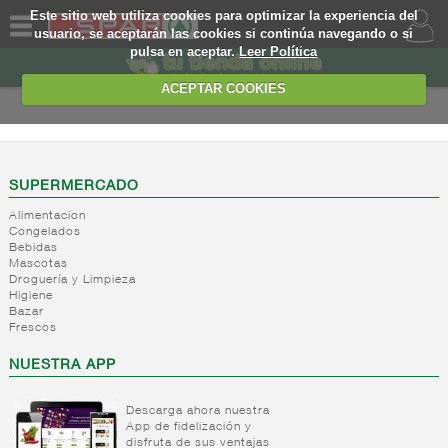
Este sitio web utiliza cookies para optimizar la experiencia del
usuario, se aceptarán las cookies si continúa navegando o si
pulsa en aceptar.
Leer Política
QUIENES
SOMOS
ACEPTAR COOKIES
MARCA
PROPIA
OFERTAS
SUPERMERCADO
Alimentacion
WEB
Congelados
Bebidas
Mascotas
EJEMPLO
Droguería y Limpieza
Higiene
Bazar
Frescos
NUESTRA APP
Descarga ahora nuestra
App de fidelización y
disfruta de sus ventajas