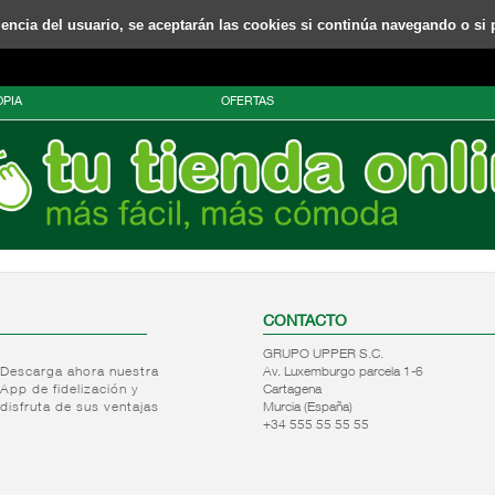
riencia del usuario, se aceptarán las cookies si continúa navegando o si 
PIA
OFERTAS
CONTACTO
GRUPO UPPER S.C.
Descarga ahora nuestra
Av. Luxemburgo parcela 1-6
App de fidelización y
Cartagena
disfruta de sus ventajas
Murcia (España)
+34 555 55 55 55