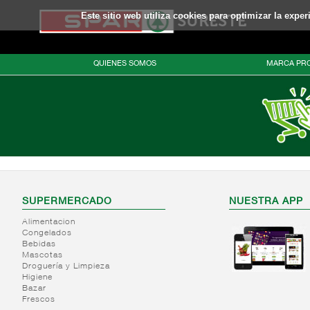
Este sitio web utiliza cookies para optimizar la expe
QUIENES SOMOS
MARCA PRO
SUPERMERCADO
NUESTRA APP
Alimentacion
Congelados
Bebidas
Mascotas
Droguería y Limpieza
Higiene
Bazar
Frescos