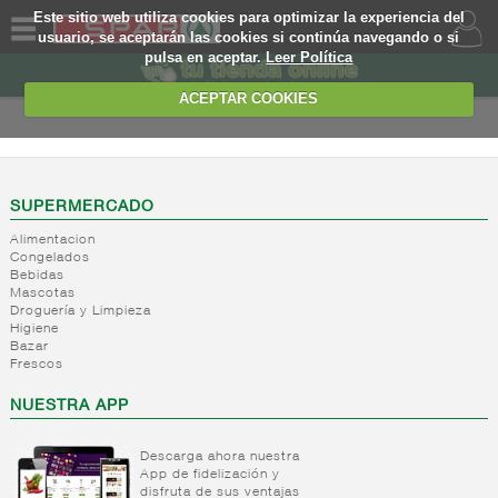
Este sitio web utiliza cookies para optimizar la experiencia del
usuario, se aceptarán las cookies si continúa navegando o si
pulsa en aceptar.
Leer Política
QUIENES
SOMOS
ACEPTAR COOKIES
MARCA
PROPIA
OFERTAS
SUPERMERCADO
Alimentacion
WEB
Congelados
Bebidas
Mascotas
EJEMPLO
Droguería y Limpieza
Higiene
Bazar
Frescos
NUESTRA APP
Descarga ahora nuestra
App de fidelización y
disfruta de sus ventajas