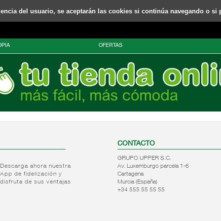
riencia del usuario, se aceptarán las cookies si continúa navegando o si 
PIA
OFERTAS
CONTACTO
GRUPO UPPER S.C.
Descarga ahora nuestra
Av. Luxemburgo parcela 1-6
App de fidelización y
Cartagena
disfruta de sus ventajas
Murcia (España)
+34 555 55 55 55