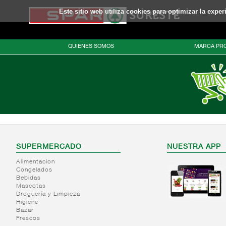
Este sitio web utiliza cookies para optimizar la expe
QUIENES SOMOS
MARCA PRO
SUPERMERCADO
NUESTRA APP
Alimentacion
Congelados
Bebidas
Mascotas
Droguería y Limpieza
Higiene
Bazar
Frescos