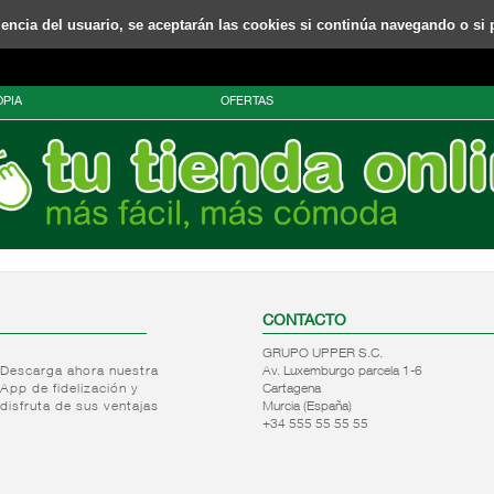
riencia del usuario, se aceptarán las cookies si continúa navegando o si 
PIA
OFERTAS
CONTACTO
GRUPO UPPER S.C.
Descarga ahora nuestra
Av. Luxemburgo parcela 1-6
App de fidelización y
Cartagena
disfruta de sus ventajas
Murcia (España)
+34 555 55 55 55