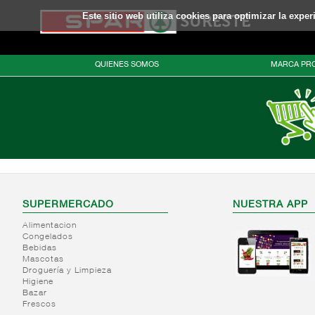
Este sitio web utiliza cookies para optimizar la expe
QUIENES SOMOS
MARCA PRO
SUPERMERCADO
NUESTRA APP
Alimentacion
Congelados
Bebidas
Mascotas
Droguería y Limpieza
Higiene
Bazar
Frescos