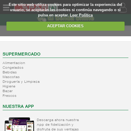
Este sitio web utiliza cookies para optimizar la experiencia del
usuario, se aceptarán las cookies si continúa navegando o si
pulsa en aceptar.
Leer Política
QUIENES
SOMOS
ACEPTAR COOKIES
MARCA
PROPIA
OFERTAS
SUPERMERCADO
Alimentacion
WEB
Congelados
Bebidas
Mascotas
EJEMPLO
Droguería y Limpieza
Higiene
Bazar
Frescos
NUESTRA APP
Descarga ahora nuestra
App de fidelización y
disfruta de sus ventajas