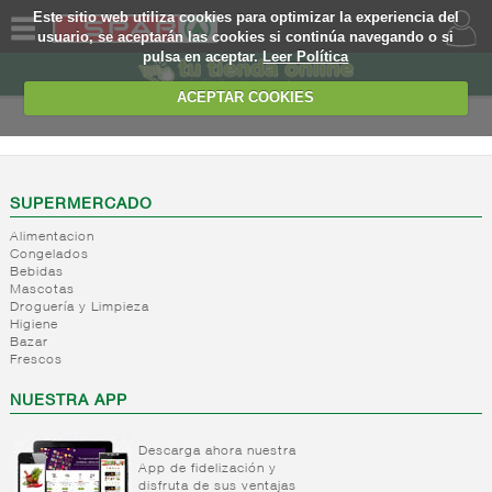
Este sitio web utiliza cookies para optimizar la experiencia del
usuario, se aceptarán las cookies si continúa navegando o si
pulsa en aceptar.
Leer Política
QUIENES
SOMOS
ACEPTAR COOKIES
MARCA
PROPIA
OFERTAS
SUPERMERCADO
Alimentacion
WEB
Congelados
Bebidas
Mascotas
EJEMPLO
Droguería y Limpieza
Higiene
Bazar
Frescos
NUESTRA APP
Descarga ahora nuestra
App de fidelización y
disfruta de sus ventajas