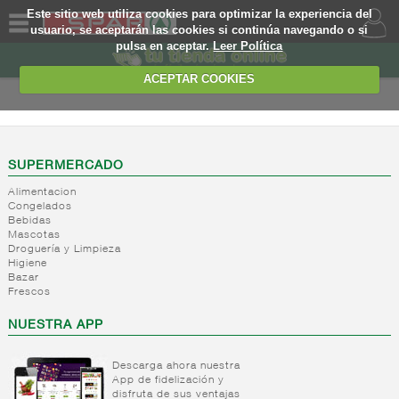
Este sitio web utiliza cookies para optimizar la experiencia del
usuario, se aceptarán las cookies si continúa navegando o si
pulsa en aceptar.
Leer Política
QUIENES
SOMOS
ACEPTAR COOKIES
MARCA
PROPIA
OFERTAS
SUPERMERCADO
Alimentacion
WEB
Congelados
Bebidas
Mascotas
EJEMPLO
Droguería y Limpieza
Higiene
Bazar
Frescos
NUESTRA APP
Descarga ahora nuestra
App de fidelización y
disfruta de sus ventajas