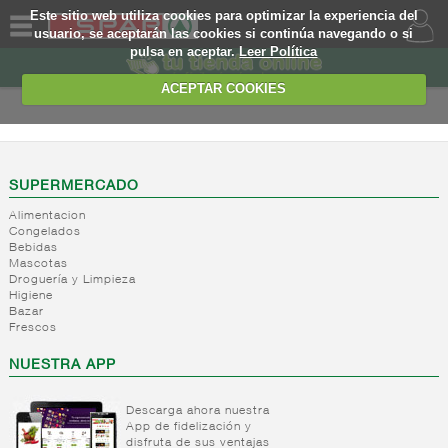
Este sitio web utiliza cookies para optimizar la experiencia del
usuario, se aceptarán las cookies si continúa navegando o si
pulsa en aceptar.
Leer Política
QUIENES
SOMOS
ACEPTAR COOKIES
MARCA
PROPIA
OFERTAS
SUPERMERCADO
Alimentacion
WEB
Congelados
Bebidas
Mascotas
EJEMPLO
Droguería y Limpieza
Higiene
Bazar
Frescos
NUESTRA APP
Descarga ahora nuestra
App de fidelización y
disfruta de sus ventajas