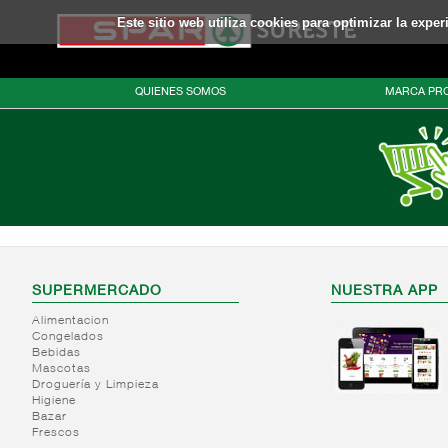
Este sitio web utiliza cookies para optimizar la expe
QUIENES SOMOS
MARCA PRO
SUPERMERCADO
NUESTRA APP
Alimentacion
Congelados
Bebidas
Mascotas
Droguería y Limpieza
Higiene
Bazar
Frescos