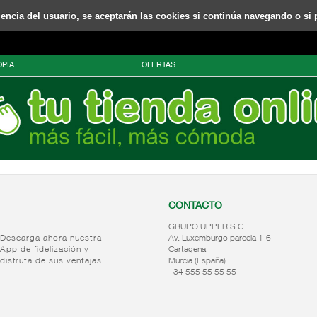
riencia del usuario, se aceptarán las cookies si continúa navegando o si 
PIA
OFERTAS
CONTACTO
GRUPO UPPER S.C.
Descarga ahora nuestra
Av. Luxemburgo parcela 1-6
App de fidelización y
Cartagena
disfruta de sus ventajas
Murcia (España)
+34 555 55 55 55