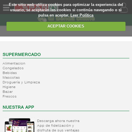
Este sitio web utiliza cookies para optimizar la experiencia del
usuario, se aceptarán las cookies si continúa navegando o si
pulsa en aceptar.
Leer Política
QUIENES
SOMOS
ACEPTAR COOKIES
MARCA
PROPIA
OFERTAS
SUPERMERCADO
Alimentacion
WEB
Congelados
Bebidas
Mascotas
EJEMPLO
Droguería y Limpieza
Higiene
Bazar
Frescos
NUESTRA APP
Descarga ahora nuestra
App de fidelización y
disfruta de sus ventajas