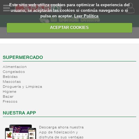
Este sitio web utiliza cookies para optimizar la experiencia del
usuario, se aceptarán las cookies si continúa navegando o si
pulsa en aceptar.
Leer Política
QUIENES
SOMOS
ACEPTAR COOKIES
MARCA
PROPIA
OFERTAS
SUPERMERCADO
Alimentacion
WEB
Congelados
Bebidas
Mascotas
EJEMPLO
Droguería y Limpieza
Higiene
Bazar
Frescos
NUESTRA APP
Descarga ahora nuestra
App de fidelización y
disfruta de sus ventajas