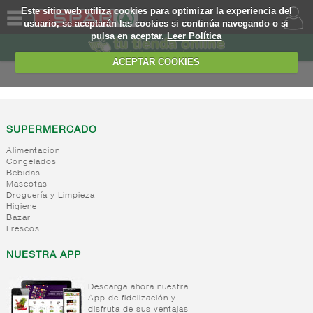
Este sitio web utiliza cookies para optimizar la experiencia del
usuario, se aceptarán las cookies si continúa navegando o si
pulsa en aceptar.
Leer Política
QUIENES
SOMOS
ACEPTAR COOKIES
MARCA
PROPIA
OFERTAS
SUPERMERCADO
Alimentacion
WEB
Congelados
Bebidas
Mascotas
EJEMPLO
Droguería y Limpieza
Higiene
Bazar
Frescos
NUESTRA APP
Descarga ahora nuestra
App de fidelización y
disfruta de sus ventajas