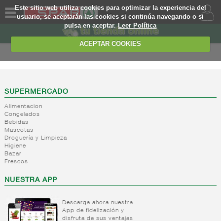
Este sitio web utiliza cookies para optimizar la experiencia del
usuario, se aceptarán las cookies si continúa navegando o si
pulsa en aceptar.
Leer Política
QUIENES
SOMOS
ACEPTAR COOKIES
MARCA
PROPIA
OFERTAS
SUPERMERCADO
Alimentacion
WEB
Congelados
Bebidas
Mascotas
EJEMPLO
Droguería y Limpieza
Higiene
Bazar
Frescos
NUESTRA APP
Descarga ahora nuestra
App de fidelización y
disfruta de sus ventajas