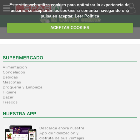
Este sitio web utiliza cookies para optimizar la experiencia del
usuario, se aceptarán las cookies si continúa navegando o si
pulsa en aceptar.
Leer Política
QUIENES
SOMOS
ACEPTAR COOKIES
MARCA
PROPIA
OFERTAS
SUPERMERCADO
Alimentacion
WEB
Congelados
Bebidas
Mascotas
EJEMPLO
Droguería y Limpieza
Higiene
Bazar
Frescos
NUESTRA APP
Descarga ahora nuestra
App de fidelización y
disfruta de sus ventajas