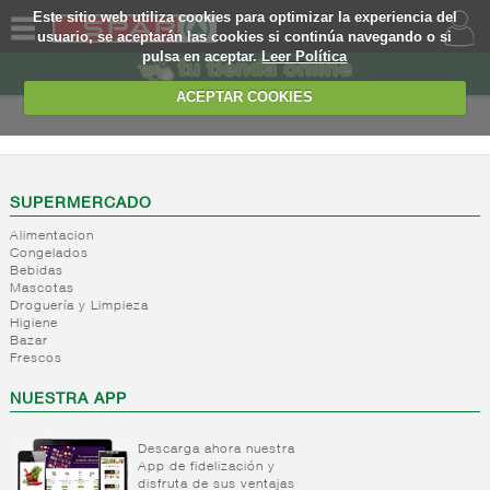
Este sitio web utiliza cookies para optimizar la experiencia del
usuario, se aceptarán las cookies si continúa navegando o si
pulsa en aceptar.
Leer Política
QUIENES
SOMOS
ACEPTAR COOKIES
MARCA
PROPIA
OFERTAS
SUPERMERCADO
Alimentacion
WEB
Congelados
Bebidas
Mascotas
EJEMPLO
Droguería y Limpieza
Higiene
Bazar
Frescos
NUESTRA APP
Descarga ahora nuestra
App de fidelización y
disfruta de sus ventajas