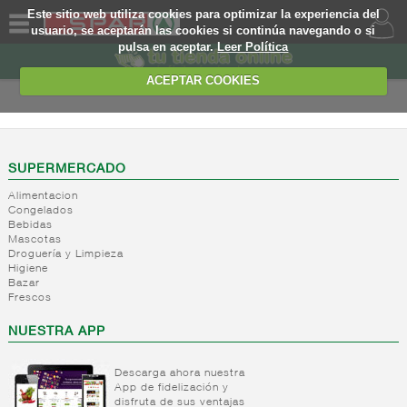
Este sitio web utiliza cookies para optimizar la experiencia del
usuario, se aceptarán las cookies si continúa navegando o si
pulsa en aceptar.
Leer Política
QUIENES
SOMOS
ACEPTAR COOKIES
MARCA
PROPIA
OFERTAS
SUPERMERCADO
Alimentacion
WEB
Congelados
Bebidas
Mascotas
EJEMPLO
Droguería y Limpieza
Higiene
Bazar
Frescos
NUESTRA APP
Descarga ahora nuestra
App de fidelización y
disfruta de sus ventajas