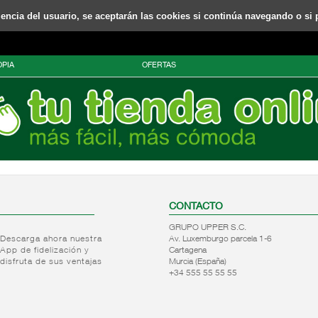
riencia del usuario, se aceptarán las cookies si continúa navegando o si 
PIA
OFERTAS
CONTACTO
GRUPO UPPER S.C.
Descarga ahora nuestra
Av. Luxemburgo parcela 1-6
App de fidelización y
Cartagena
disfruta de sus ventajas
Murcia (España)
+34 555 55 55 55