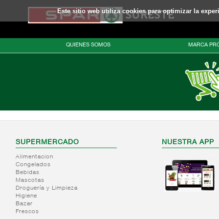
Este sitio web utiliza cookies para optimizar la expe
QUIENES SOMOS
MARCA PRO
SUPERMERCADO
NUESTRA APP
Alimentacion
Congelados
Bebidas
Mascotas
Droguería y Limpieza
Higiene
Bazar
Frescos