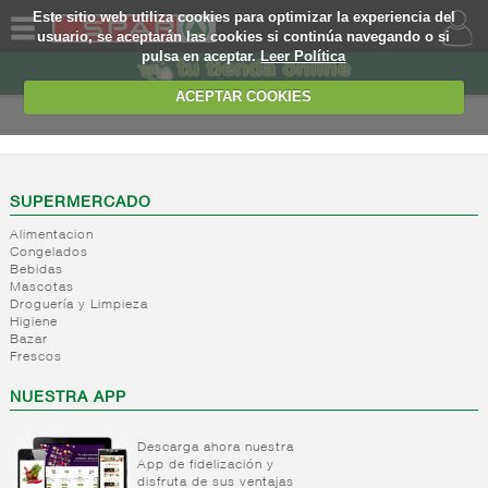
Este sitio web utiliza cookies para optimizar la experiencia del
usuario, se aceptarán las cookies si continúa navegando o si
pulsa en aceptar.
Leer Política
QUIENES
SOMOS
ACEPTAR COOKIES
MARCA
PROPIA
OFERTAS
SUPERMERCADO
Alimentacion
WEB
Congelados
Bebidas
Mascotas
EJEMPLO
Droguería y Limpieza
Higiene
Bazar
Frescos
NUESTRA APP
Descarga ahora nuestra
App de fidelización y
disfruta de sus ventajas