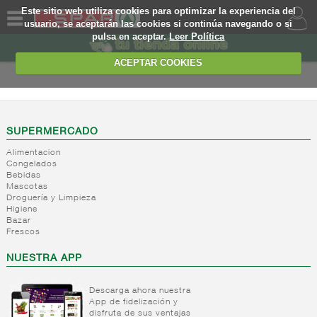
Este sitio web utiliza cookies para optimizar la experiencia del
usuario, se aceptarán las cookies si continúa navegando o si
pulsa en aceptar.
Leer Política
QUIENES
SOMOS
ACEPTAR COOKIES
MARCA
PROPIA
OFERTAS
SUPERMERCADO
Alimentacion
WEB
Congelados
Bebidas
Mascotas
EJEMPLO
Droguería y Limpieza
Higiene
Bazar
Frescos
NUESTRA APP
Descarga ahora nuestra
App de fidelización y
disfruta de sus ventajas