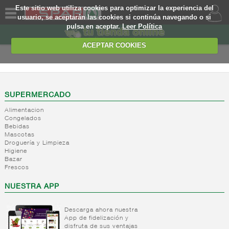
Este sitio web utiliza cookies para optimizar la experiencia del
usuario, se aceptarán las cookies si continúa navegando o si
pulsa en aceptar.
Leer Política
QUIENES
SOMOS
ACEPTAR COOKIES
MARCA
PROPIA
OFERTAS
SUPERMERCADO
Alimentacion
WEB
Congelados
Bebidas
Mascotas
EJEMPLO
Droguería y Limpieza
Higiene
Bazar
Frescos
NUESTRA APP
Descarga ahora nuestra
App de fidelización y
disfruta de sus ventajas