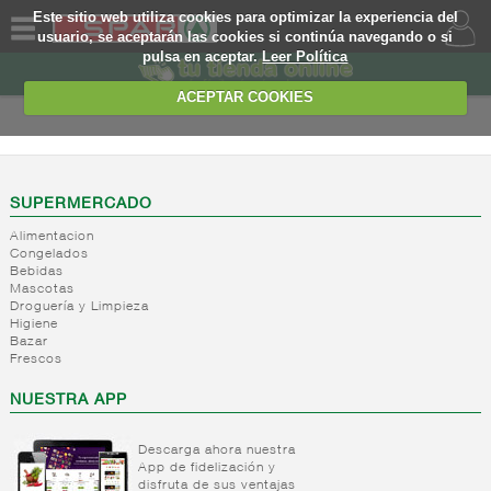
Este sitio web utiliza cookies para optimizar la experiencia del
usuario, se aceptarán las cookies si continúa navegando o si
pulsa en aceptar.
Leer Política
QUIENES
SOMOS
ACEPTAR COOKIES
MARCA
PROPIA
OFERTAS
SUPERMERCADO
Alimentacion
WEB
Congelados
Bebidas
Mascotas
EJEMPLO
Droguería y Limpieza
Higiene
Bazar
Frescos
NUESTRA APP
Descarga ahora nuestra
App de fidelización y
disfruta de sus ventajas