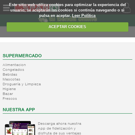
Este sitio web utiliza cookies para optimizar la experiencia del
usuario, se aceptarán las cookies si continúa navegando o si
pulsa en aceptar.
Leer Política
QUIENES
SOMOS
ACEPTAR COOKIES
MARCA
PROPIA
OFERTAS
SUPERMERCADO
Alimentacion
WEB
Congelados
Bebidas
Mascotas
EJEMPLO
Droguería y Limpieza
Higiene
Bazar
Frescos
NUESTRA APP
Descarga ahora nuestra
App de fidelización y
disfruta de sus ventajas