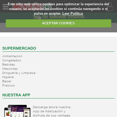
Este sitio web utiliza cookies para optimizar la experiencia del
usuario, se aceptarán las cookies si continúa navegando o si
pulsa en aceptar.
Leer Política
QUIENES
SOMOS
ACEPTAR COOKIES
MARCA
PROPIA
OFERTAS
SUPERMERCADO
Alimentacion
WEB
Congelados
Bebidas
Mascotas
EJEMPLO
Droguería y Limpieza
Higiene
Bazar
Frescos
NUESTRA APP
Descarga ahora nuestra
App de fidelización y
disfruta de sus ventajas