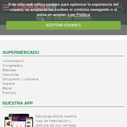
Este sitio web utiliza cookies para optimizar la experiencia del
usuario, se aceptarán las cookies si continúa navegando o si
pulsa en aceptar.
Leer Política
QUIENES
SOMOS
ACEPTAR COOKIES
MARCA
PROPIA
OFERTAS
SUPERMERCADO
Alimentacion
WEB
Congelados
Bebidas
Mascotas
EJEMPLO
Droguería y Limpieza
Higiene
Bazar
Frescos
NUESTRA APP
Descarga ahora nuestra
App de fidelización y
disfruta de sus ventajas