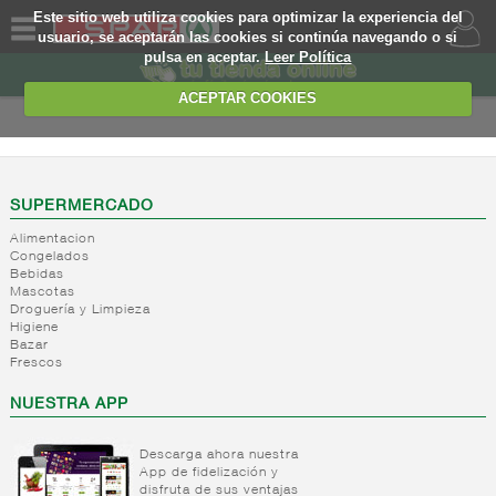
Este sitio web utiliza cookies para optimizar la experiencia del
usuario, se aceptarán las cookies si continúa navegando o si
pulsa en aceptar.
Leer Política
QUIENES
SOMOS
ACEPTAR COOKIES
MARCA
PROPIA
OFERTAS
SUPERMERCADO
Alimentacion
WEB
Congelados
Bebidas
Mascotas
EJEMPLO
Droguería y Limpieza
Higiene
Bazar
Frescos
NUESTRA APP
Descarga ahora nuestra
App de fidelización y
disfruta de sus ventajas