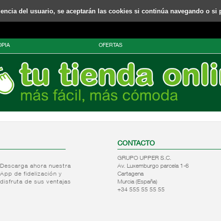
riencia del usuario, se aceptarán las cookies si continúa navegando o si 
PIA
OFERTAS
CONTACTO
GRUPO UPPER S.C.
Descarga ahora nuestra
Av. Luxemburgo parcela 1-6
App de fidelización y
Cartagena
disfruta de sus ventajas
Murcia (España)
+34 555 55 55 55