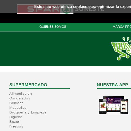
Este sitio web utiliza cookies para optimizar la expe
QUIENES SOMOS
MARCA PRO
SUPERMERCADO
NUESTRA APP
Alimentacion
Congelados
Bebidas
Mascotas
Droguería y Limpieza
Higiene
Bazar
Frescos