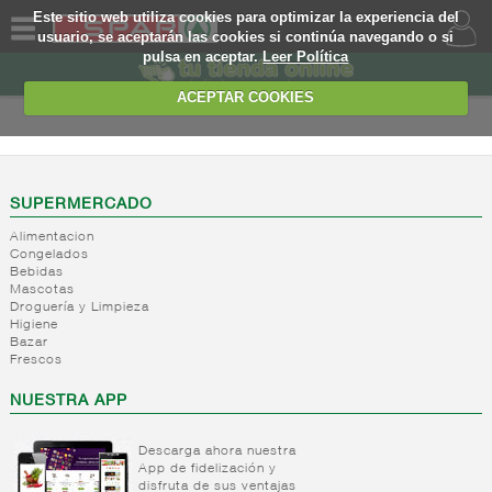
Este sitio web utiliza cookies para optimizar la experiencia del
usuario, se aceptarán las cookies si continúa navegando o si
pulsa en aceptar.
Leer Política
QUIENES
SOMOS
ACEPTAR COOKIES
MARCA
PROPIA
OFERTAS
SUPERMERCADO
Alimentacion
WEB
Congelados
Bebidas
Mascotas
EJEMPLO
Droguería y Limpieza
Higiene
Bazar
Frescos
NUESTRA APP
Descarga ahora nuestra
App de fidelización y
disfruta de sus ventajas